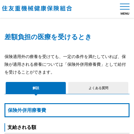
MENU
差額負担の医療を受けるとき
健
保
の
保険適用外の療養を受けても、一定の条件を満たしていれば、保
し
険が適用される療養については「保険外併用療養費」として給付
く
を受けることができます。
み
健
解説
よくある質問
保
の
給
保険外併用療養費
付
保
支給される額
健