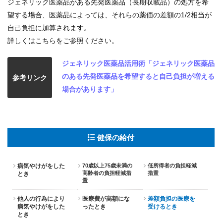
ジェネリック医薬品がある先発医薬品（長期収載品）の処方を希
望する場合、医薬品によっては、それらの薬価の差額の1/2相当が
自己負担に加算されます。
詳しくはこちらをご参照ください。
ジェネリック医薬品活用術「ジェネリック医薬品
のある先発医薬品を希望すると自己負担が増える
参考リンク
場合があります」
健保の給付
病気やけがをした
70歳以上75歳未満の
低所得者の負担軽減
高齢者の負担軽減措
措置
とき
置
他人の行為により
医療費が高額にな
差額負担の医療を
病気やけがをした
ったとき
受けるとき
とき