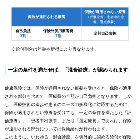
事
業
保険が適用されない療養
保険が適用される療養
（評価療養、患者申出療
養、選定療養）
各
種
自己負担
保険外併用療養費
全額自己負担
3割
7割
手
続
き
※給付割合は年齢や所得により異なります。
申
一定の条件を満たせば、「混合診療」が認められます
請
書
一
覧
健康保険では、保険が適用されない療養を受けると、保険が適用
される部分も含めて、医療費の全額が自己負担となります。しか
よ
し、医療技術の進歩や患者のニーズの多様化に対応するために、
く
保険が適用されない療養を受けても、一定の条件を満たした「評
あ
価療養」、「患者申出療養」または「選定療養」であれば、保険
る
質
が適用される部分については保険給付が行われます。
問
このように、いわゆる「混合診療」を例外的に認める給付が保険